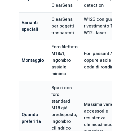
ClearSens
detection
ClearSens
W12G con guaina,
Varianti
per oggetti
rivestimento Teflon,
speciali
trasparenti
W12L laser
Foro filettato
M18x1,
Fori passanti/ciechi
Montaggio
ingombro
oppure asole a
assiale
coda di rondine
minimo
Spazi con
foro
standard
Massima varietà di
M18 già
accessori e
Quando
predisposto,
resistenza
preferirla
ingombro
chimica/meccanica
cilindrico