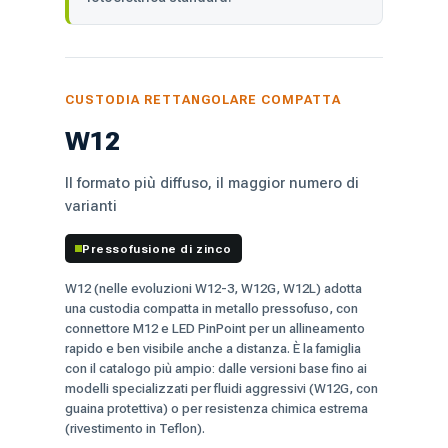
CUSTODIA RETTANGOLARE COMPATTA
W12
Il formato più diffuso, il maggior numero di
varianti
Pressofusione di zinco
W12 (nelle evoluzioni W12-3, W12G, W12L) adotta
una custodia compatta in metallo pressofuso, con
connettore M12 e LED PinPoint per un allineamento
rapido e ben visibile anche a distanza. È la famiglia
con il catalogo più ampio: dalle versioni base fino ai
modelli specializzati per fluidi aggressivi (W12G, con
guaina protettiva) o per resistenza chimica estrema
(rivestimento in Teflon).