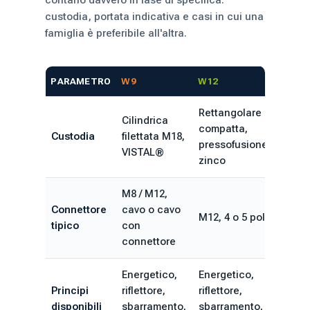
custodia, portata indicativa e casi in cui una
famiglia è preferibile all'altra.
PARAMETRO
W9
W12
Rettangolare
Cilindrica
compatta,
Custodia
filettata M18,
pressofusione di
VISTAL®
zinco
M8 / M12,
Connettore
cavo o cavo
M12, 4 o 5 poli
tipico
con
connettore
Energetico,
Energetico,
Principi
riflettore,
riflettore,
disponibili
sbarramento,
sbarramento, glass