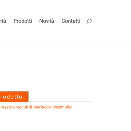
ità
Prodotti
Novità
Contatti
TS35/324 KLIPPON K7
prodotto
orsetti e moduli di interfaccia Weidmüller