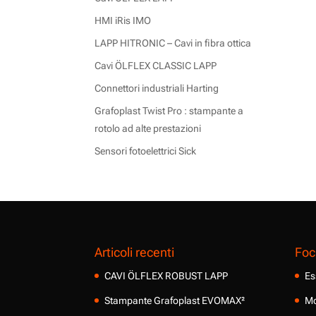
HMI iRis IMO
LAPP HITRONIC – Cavi in fibra ottica
Cavi ÖLFLEX CLASSIC LAPP
Connettori industriali Harting
Grafoplast Twist Pro : stampante a
rotolo ad alte prestazioni
Sensori fotoelettrici Sick
Articoli recenti
Foc
CAVI ÖLFLEX ROBUST LAPP
Es
Stampante Grafoplast EVOMAX²
Mo