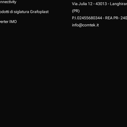
nnectivity
Via Julia 12 - 43013 - Langhira
(PR)
odotti di siglatura Grafoplast
P.I.02455680344 - REA PR- 24
verter IMO
info@comtek.it