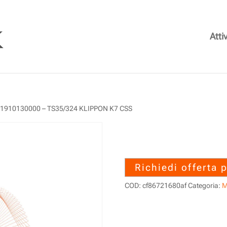
Attiv
 1910130000 – TS35/324 KLIPPON K7 CSS
1910130000 – 
CSS
Richiedi offerta 
COD:
cf86721680af
Categoria:
M