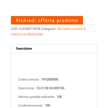
1912500000 – CLI C 02-24
SDR SG
Richiedi offerta prodotto
COD:
fc33df673038
Categoria:
Morsetti e moduli di
interfaccia Weidmüller
Descrizione
Descrizione
Codice articolo :
1912500000
Descrizione :
CLI C 02-24 SDR SG
Minima quantità ordinabile :
100
Confezionamento :
100