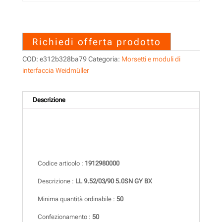
1912980000 – LL 9.52/03/90
5.0SN GY BX
Richiedi offerta prodotto
COD:
e312b328ba79
Categoria:
Morsetti e moduli di
interfaccia Weidmüller
Descrizione
Descrizione
Codice articolo :
1912980000
Descrizione :
LL 9.52/03/90 5.0SN GY BX
Minima quantità ordinabile :
50
Confezionamento :
50