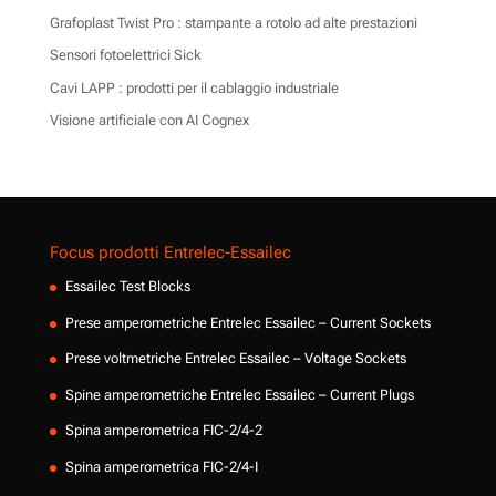
Grafoplast Twist Pro : stampante a rotolo ad alte prestazioni
Sensori fotoelettrici Sick
Cavi LAPP : prodotti per il cablaggio industriale
Visione artificiale con AI Cognex
Focus prodotti Entrelec-Essailec
Essailec Test Blocks
Prese amperometriche Entrelec Essailec – Current Sockets
Prese voltmetriche Entrelec Essailec – Voltage Sockets
Spine amperometriche Entrelec Essailec – Current Plugs
Spina amperometrica FIC-2/4-2
Spina amperometrica FIC-2/4-I