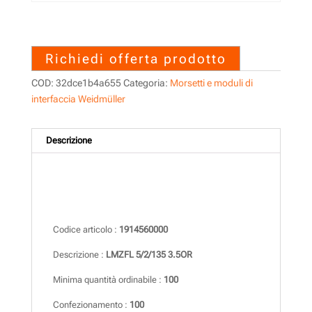
1914560000 – LMZFL 5/2/135
3.5OR
Richiedi offerta prodotto
COD:
32dce1b4a655
Categoria:
Morsetti e moduli di
interfaccia Weidmüller
Descrizione
Descrizione
Codice articolo :
1914560000
Descrizione :
LMZFL 5/2/135 3.5OR
Minima quantità ordinabile :
100
Confezionamento :
100