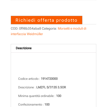
1914720000 – LMZFL 5/7/135
3.5OR
Richiedi offerta prodotto
COD:
0f98b354aba8
Categoria:
Morsetti e moduli di
interfaccia Weidmüller
Descrizione
Descrizione
Codice articolo :
1914720000
Descrizione :
LMZFL 5/7/135 3.5OR
Minima quantità ordinabile :
100
Confezionamento :
100