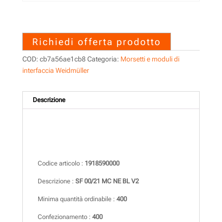
1918590000 – SF 00/21 MC
NE BL V2
Richiedi offerta prodotto
COD:
cb7a56ae1cb8
Categoria:
Morsetti e moduli di
interfaccia Weidmüller
Descrizione
Descrizione
Codice articolo :
1918590000
Descrizione :
SF 00/21 MC NE BL V2
Minima quantità ordinabile :
400
Confezionamento :
400