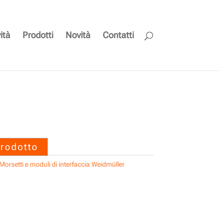
ità
Prodotti
Novità
Contatti
SF 2/12 MC NE BL V2
prodotto
Morsetti e moduli di interfaccia Weidmüller