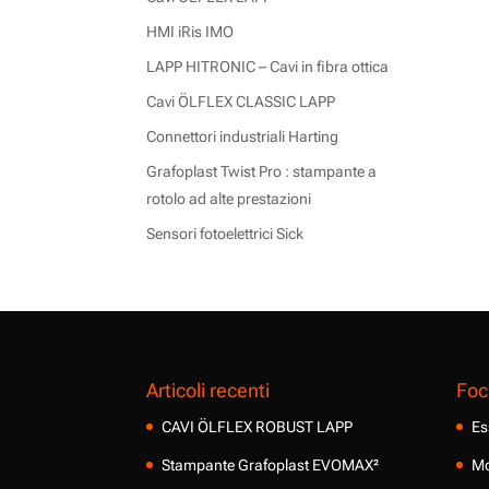
HMI iRis IMO
LAPP HITRONIC – Cavi in fibra ottica
Cavi ÖLFLEX CLASSIC LAPP
Connettori industriali Harting
Grafoplast Twist Pro : stampante a
rotolo ad alte prestazioni
Sensori fotoelettrici Sick
Articoli recenti
Foc
CAVI ÖLFLEX ROBUST LAPP
Es
Stampante Grafoplast EVOMAX²
Mo