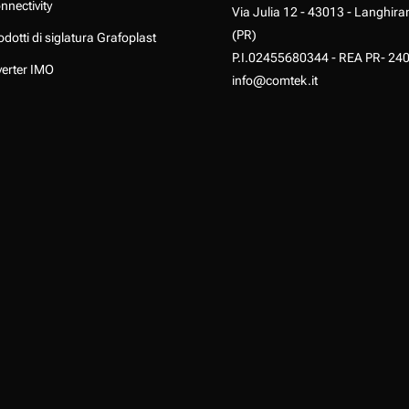
nnectivity
Via Julia 12 - 43013 - Langhira
(PR)
odotti di siglatura Grafoplast
P.I.02455680344 - REA PR- 24
verter IMO
info@comtek.it