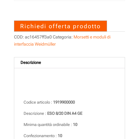
1919900000 – ESO 8/20 DIN
A4 GE
Richiedi offerta prodotto
COD:
ac16457ff3a0
Categoria:
Morsetti e moduli di
interfaccia Weidmüller
Descrizione
Descrizione
Codice articolo :
1919900000
Descrizione :
ESO 8/20 DIN A4 GE
Minima quantità ordinabile :
10
Confezionamento :
10