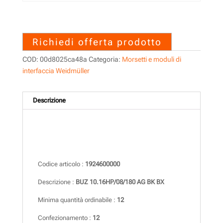
1924600000 – BUZ
10.16HP/08/180 AG BK BX
Richiedi offerta prodotto
COD:
00d8025ca48a
Categoria:
Morsetti e moduli di
interfaccia Weidmüller
Descrizione
Descrizione
Codice articolo :
1924600000
Descrizione :
BUZ 10.16HP/08/180 AG BK BX
Minima quantità ordinabile :
12
Confezionamento :
12