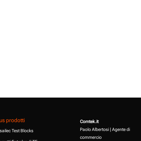
us prodotti
Comtek.it
Paolo Albertosi | Agente di
sailec Test Blocks
commercio