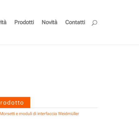
ità
Prodotti
Novità
Contatti
 SAIL-M12GM12W-4-
prodotto
Morsetti e moduli di interfaccia Weidmüller