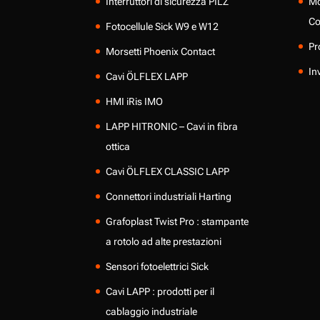
Interruttori di sicurezza PILZ
Mo
Co
Fotocellule Sick W9 e W12
Pr
Morsetti Phoenix Contact
In
Cavi ÖLFLEX LAPP
HMI iRis IMO
LAPP HITRONIC – Cavi in fibra
ottica
Cavi ÖLFLEX CLASSIC LAPP
Connettori industriali Harting
Grafoplast Twist Pro : stampante
a rotolo ad alte prestazioni
Sensori fotoelettrici Sick
Cavi LAPP : prodotti per il
cablaggio industriale