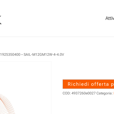
Attiv
 1925350400 – SAIL-M12GM12W-4-4.0V
1925350400 –
4.0V
Richiedi offerta 
COD:
4937260e0027
Categoria: