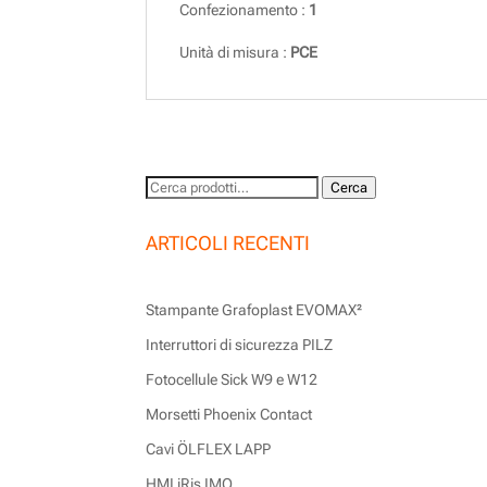
Confezionamento :
1
Unità di misura :
PCE
Cerca:
Cerca
ARTICOLI RECENTI
Stampante Grafoplast EVOMAX²
Interruttori di sicurezza PILZ
Fotocellule Sick W9 e W12
Morsetti Phoenix Contact
Cavi ÖLFLEX LAPP
HMI iRis IMO