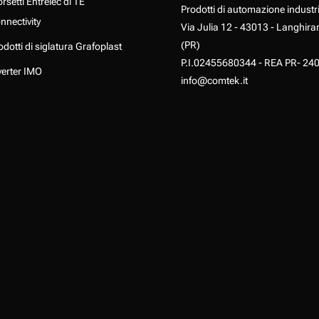
rsetti Entrelec di TE
Prodotti di automazione industr
nnectivity
Via Julia 12 - 43013 - Langhira
(PR)
odotti di siglatura Grafoplast
P.I.02455680344 - REA PR- 24
verter IMO
info@comtek.it