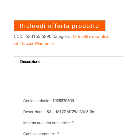
1925370500 – SAIL-
M12GM12W-2/4-5.0V
Richiedi offerta prodotto
COD:
f58d165f689b
Categoria:
Morsetti e moduli di
interfaccia Weidmüller
Descrizione
Descrizione
Codice articolo :
1925370500
Descrizione :
SAIL-M12GM12W-2/4-5.0V
Minima quantità ordinabile :
1
Confezionamento :
1