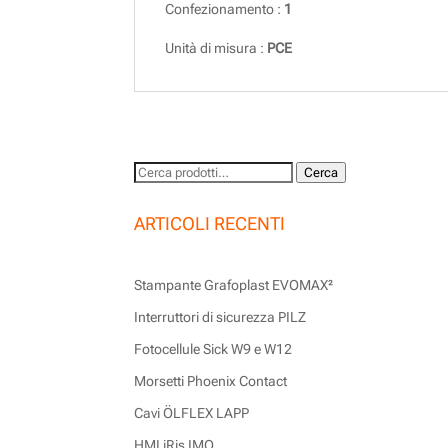
Confezionamento :
1
Unità di misura :
PCE
Cerca:
Cerca
ARTICOLI RECENTI
Stampante Grafoplast EVOMAX²
Interruttori di sicurezza PILZ
Fotocellule Sick W9 e W12
Morsetti Phoenix Contact
Cavi ÖLFLEX LAPP
HMI iRis IMO