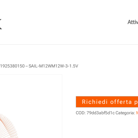
Attiv
 1925380150 – SAIL-M12WM12W-3-1.5V
1925380150 –
1.5V
Richiedi offerta 
COD:
79dd3abf5d1c
Categoria:
M