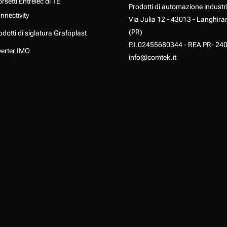
rsetti Entrelec di TE
Prodotti di automazione industr
nnectivity
Via Julia 12 - 43013 - Langhira
(PR)
odotti di siglatura Grafoplast
P.I.02455680344 - REA PR- 24
verter IMO
info@comtek.it