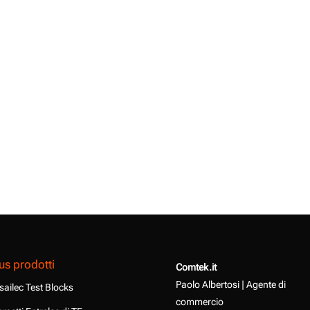
us prodotti
Comtek.it
Paolo Albertosi | Agente di
sailec Test Blocks
commercio