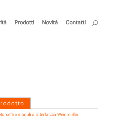
ità
Prodotti
Novità
Contatti
 SAIL-M12WM12W-3-
prodotto
orsetti e moduli di interfaccia Weidmüller