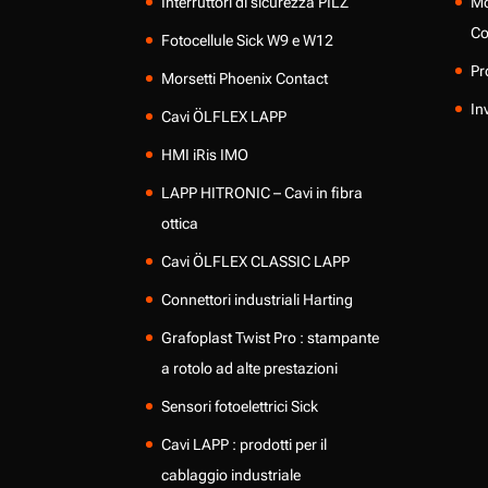
Interruttori di sicurezza PILZ
Mo
Co
Fotocellule Sick W9 e W12
Pr
Morsetti Phoenix Contact
In
Cavi ÖLFLEX LAPP
HMI iRis IMO
LAPP HITRONIC – Cavi in fibra
ottica
Cavi ÖLFLEX CLASSIC LAPP
Connettori industriali Harting
Grafoplast Twist Pro : stampante
a rotolo ad alte prestazioni
Sensori fotoelettrici Sick
Cavi LAPP : prodotti per il
cablaggio industriale