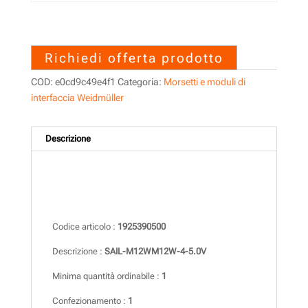
1925390500 – SAIL-
M12WM12W-4-5.0V
Richiedi offerta prodotto
COD:
e0cd9c49e4f1
Categoria:
Morsetti e moduli di
interfaccia Weidmüller
Descrizione
Descrizione
Codice articolo :
1925390500
Descrizione :
SAIL-M12WM12W-4-5.0V
Minima quantità ordinabile :
1
Confezionamento :
1