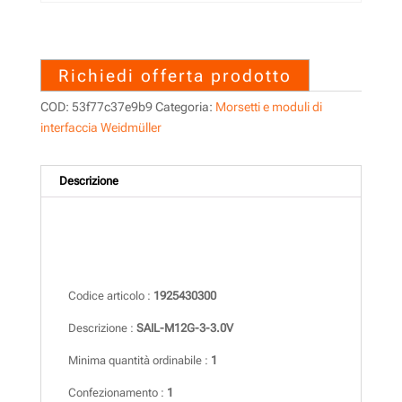
1925430300 – SAIL-M12G-3-
3.0V
Richiedi offerta prodotto
COD:
53f77c37e9b9
Categoria:
Morsetti e moduli di
interfaccia Weidmüller
Descrizione
Descrizione
Codice articolo :
1925430300
Descrizione :
SAIL-M12G-3-3.0V
Minima quantità ordinabile :
1
Confezionamento :
1