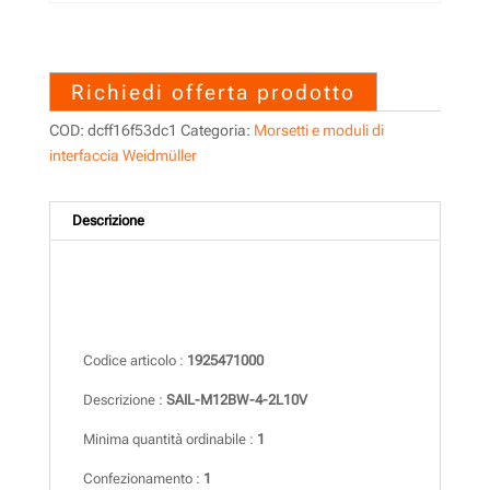
1925471000 – SAIL-M12BW-
4-2L10V
Richiedi offerta prodotto
COD:
dcff16f53dc1
Categoria:
Morsetti e moduli di
interfaccia Weidmüller
Descrizione
Descrizione
Codice articolo :
1925471000
Descrizione :
SAIL-M12BW-4-2L10V
Minima quantità ordinabile :
1
Confezionamento :
1