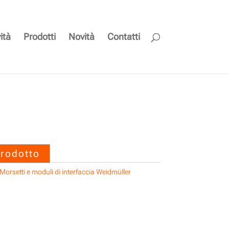
ità
Prodotti
Novità
Contatti
 SAIL-M12W-5-3.0V
prodotto
Morsetti e moduli di interfaccia Weidmüller