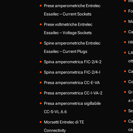
In
Prese amperometriche Entrelec
Fo
Essailec – Current Sockets
Mo
Prese voltmetriche Entrelec
Ca
Essailec – Voltage Sockets
HM
Spine amperometriche Entrelec
Essailec – Current Plugs
LA
ot
Spina amperometrica FIC-2/4-2
Ca
Spina amperometrica FIC-2/4-I
Co
Presa amperometrica CC-E-VA
Gr
Presa amperometrica CC-I-VA-2
a 
Presa amperometrica sigillabile
Se
CC-S-VL.6.6
Ca
Morsetti Entrelec di TE
ca
Connectivity