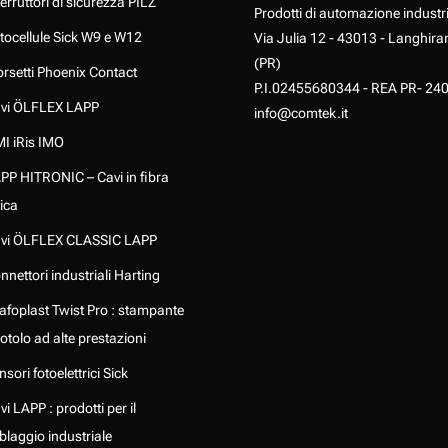
terruttori di sicurezza PILZ
Prodotti di automazione industr
tocellule Sick W9 e W12
Via Julia 12 - 43013 - Langhira
(PR)
rsetti Phoenix Contact
P.I.02455680344 - REA PR- 24
vi ÖLFLEX LAPP
info@comtek.it
I iRis IMO
PP HITRONIC – Cavi in fibra
tica
vi ÖLFLEX CLASSIC LAPP
nnettori industriali Harting
afoplast Twist Pro : stampante
rotolo ad alte prestazioni
nsori fotoelettrici Sick
vi LAPP : prodotti per il
blaggio industriale