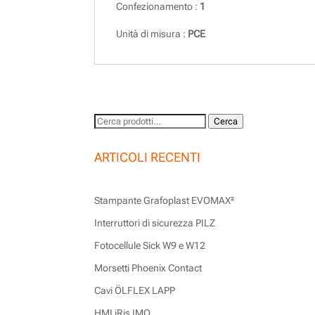
Confezionamento :
1
Unità di misura :
PCE
Cerca:
Cerca
ARTICOLI RECENTI
Stampante Grafoplast EVOMAX²
Interruttori di sicurezza PILZ
Fotocellule Sick W9 e W12
Morsetti Phoenix Contact
Cavi ÖLFLEX LAPP
HMI iRis IMO