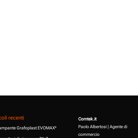
coli recenti
Comtek.it
Paolo Albertosi | Agente di
ampante Grafoplast EVOMAX²
commercio