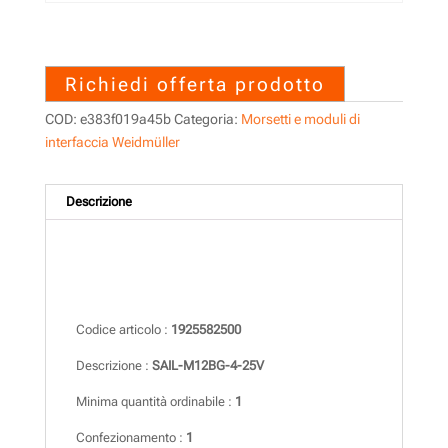
1925582500 – SAIL-M12BG-4-
25V
Richiedi offerta prodotto
COD:
e383f019a45b
Categoria:
Morsetti e moduli di
interfaccia Weidmüller
Descrizione
Descrizione
Codice articolo :
1925582500
Descrizione :
SAIL-M12BG-4-25V
Minima quantità ordinabile :
1
Confezionamento :
1