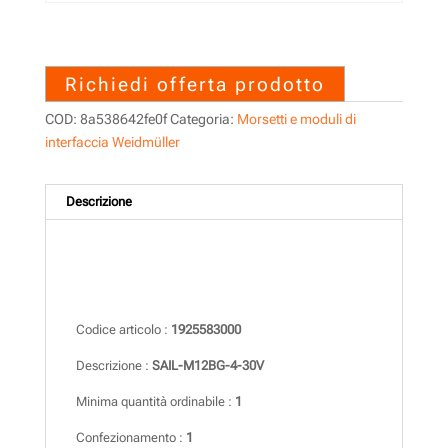
1925583000 – SAIL-M12BG-4-
30V
Richiedi offerta prodotto
COD:
8a538642fe0f
Categoria:
Morsetti e moduli di
interfaccia Weidmüller
Descrizione
Descrizione
Codice articolo :
1925583000
Descrizione :
SAIL-M12BG-4-30V
Minima quantità ordinabile :
1
Confezionamento :
1