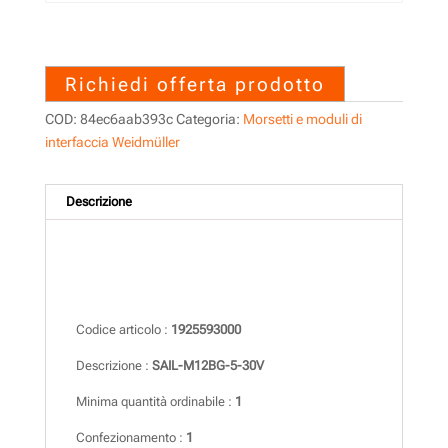
1925593000 – SAIL-M12BG-5-
30V
Richiedi offerta prodotto
COD:
84ec6aab393c
Categoria:
Morsetti e moduli di
interfaccia Weidmüller
Descrizione
Descrizione
Codice articolo :
1925593000
Descrizione :
SAIL-M12BG-5-30V
Minima quantità ordinabile :
1
Confezionamento :
1