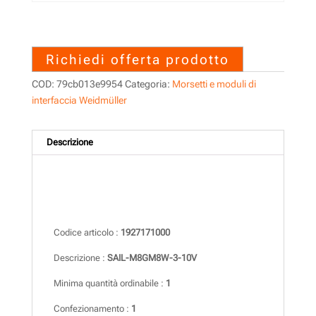
1927171000 – SAIL-
M8GM8W-3-10V
Richiedi offerta prodotto
COD:
79cb013e9954
Categoria:
Morsetti e moduli di
interfaccia Weidmüller
Descrizione
Descrizione
Codice articolo :
1927171000
Descrizione :
SAIL-M8GM8W-3-10V
Minima quantità ordinabile :
1
Confezionamento :
1