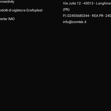
nnectivity
Via Julia 12 - 43013 - Langhira
(PR)
odotti di siglatura Grafoplast
P.I.02455680344 - REA PR- 24
verter IMO
info@comtek.it