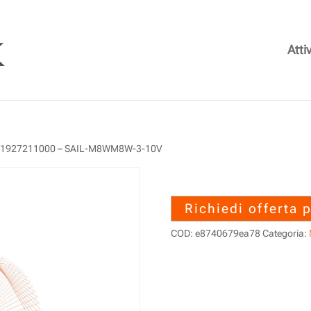
Attiv
 1927211000 – SAIL-M8WM8W-3-10V
1927211000 –
Richiedi offerta 
COD:
e8740679ea78
Categoria: