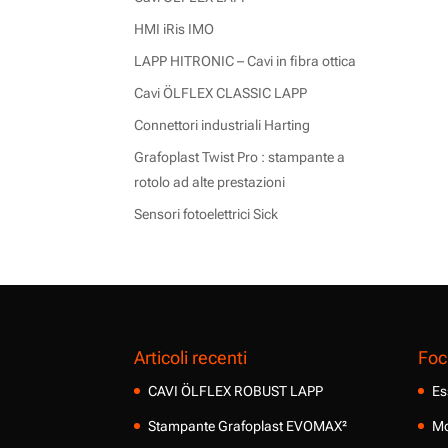
HMI iRis IMO
LAPP HITRONIC – Cavi in fibra ottica
Cavi ÖLFLEX CLASSIC LAPP
Connettori industriali Harting
Grafoplast Twist Pro : stampante a
rotolo ad alte prestazioni
Sensori fotoelettrici Sick
Articoli recenti
Foc
CAVI ÖLFLEX ROBUST LAPP
Es
Stampante Grafoplast EVOMAX²
Mo