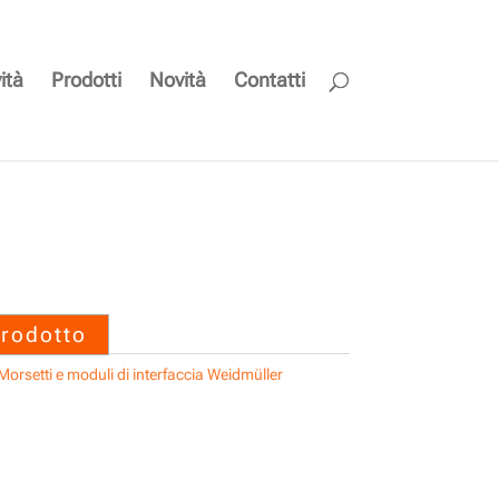
ità
Prodotti
Novità
Contatti
 SAIL-M8WM8W-3-10V
prodotto
Morsetti e moduli di interfaccia Weidmüller