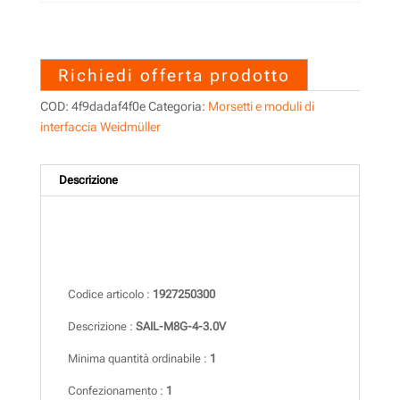
1927250300 – SAIL-M8G-4-
3.0V
Richiedi offerta prodotto
COD:
4f9dadaf4f0e
Categoria:
Morsetti e moduli di
interfaccia Weidmüller
Descrizione
Descrizione
Codice articolo :
1927250300
Descrizione :
SAIL-M8G-4-3.0V
Minima quantità ordinabile :
1
Confezionamento :
1