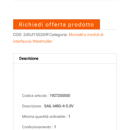
1927250500 – SAIL-M8G-4-
5.0V
Richiedi offerta prodotto
COD:
2d5cf150269f
Categoria:
Morsetti e moduli di
interfaccia Weidmüller
Descrizione
Descrizione
Codice articolo :
1927250500
Descrizione :
SAIL-M8G-4-5.0V
Minima quantità ordinabile :
1
Confezionamento :
1