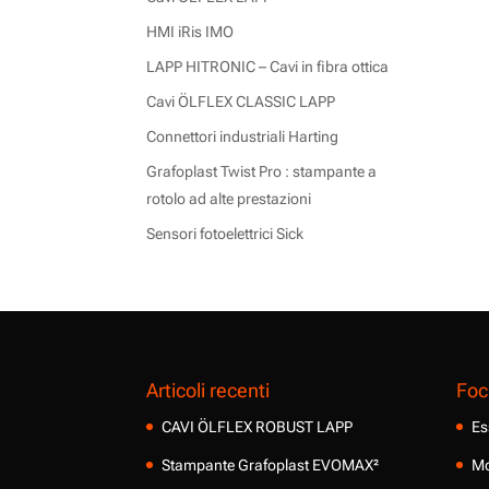
HMI iRis IMO
LAPP HITRONIC – Cavi in fibra ottica
Cavi ÖLFLEX CLASSIC LAPP
Connettori industriali Harting
Grafoplast Twist Pro : stampante a
rotolo ad alte prestazioni
Sensori fotoelettrici Sick
Articoli recenti
Foc
CAVI ÖLFLEX ROBUST LAPP
Es
Stampante Grafoplast EVOMAX²
Mo