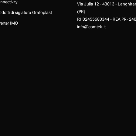
nnectivity
Via Julia 12 - 43013 - Langhira
(PR)
odotti di siglatura Grafoplast
P.I.02455680344 - REA PR- 24
verter IMO
info@comtek.it