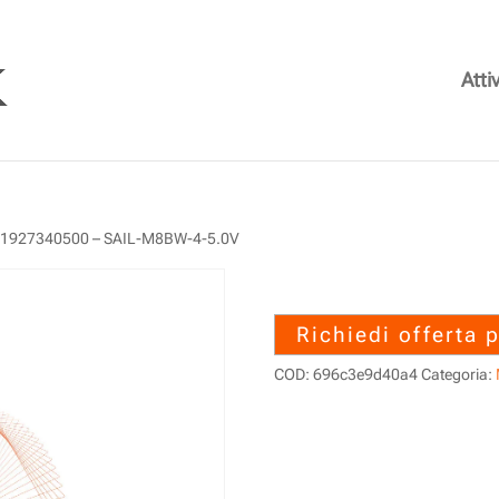
Attiv
 1927340500 – SAIL-M8BW-4-5.0V
1927340500 –
Richiedi offerta 
COD:
696c3e9d40a4
Categoria: