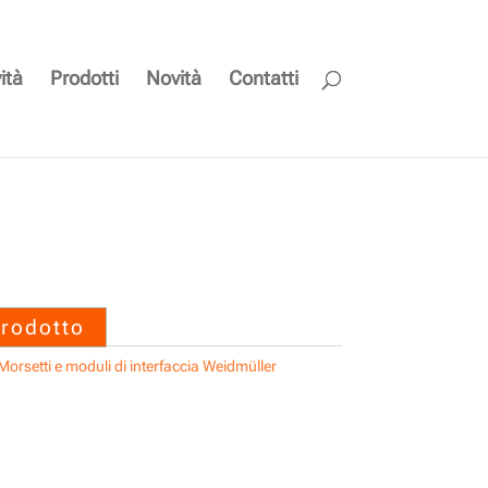
ità
Prodotti
Novità
Contatti
 SAIL-M8BW-4-5.0V
prodotto
Morsetti e moduli di interfaccia Weidmüller