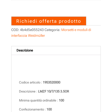
1953520000 – LMZF 10/7/135
3.5OR
Richiedi offerta prodotto
COD:
4b4d5e055243
Categoria:
Morsetti e moduli di
interfaccia Weidmüller
Descrizione
Descrizione
Codice articolo :
1953520000
Descrizione :
LMZF 10/7/135 3.5OR
Minima quantità ordinabile :
100
Confezionamento :
100