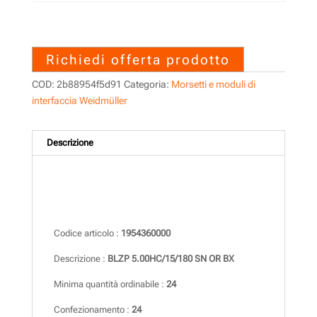
1954360000 – BLZP
5.00HC/15/180 SN OR BX
Richiedi offerta prodotto
COD:
2b88954f5d91
Categoria:
Morsetti e moduli di
interfaccia Weidmüller
Descrizione
Descrizione
Codice articolo :
1954360000
Descrizione :
BLZP 5.00HC/15/180 SN OR BX
Minima quantità ordinabile :
24
Confezionamento :
24