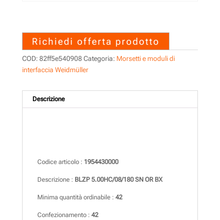
1954430000 – BLZP
5.00HC/08/180 SN OR BX
Richiedi offerta prodotto
COD:
82ff5e540908
Categoria:
Morsetti e moduli di
interfaccia Weidmüller
Descrizione
Descrizione
Codice articolo :
1954430000
Descrizione :
BLZP 5.00HC/08/180 SN OR BX
Minima quantità ordinabile :
42
Confezionamento :
42