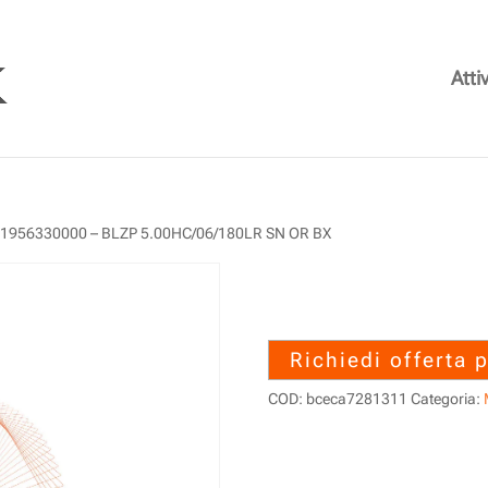
Attiv
 1956330000 – BLZP 5.00HC/06/180LR SN OR BX
1956330000 – 
SN OR BX
Richiedi offerta 
COD:
bceca7281311
Categoria: