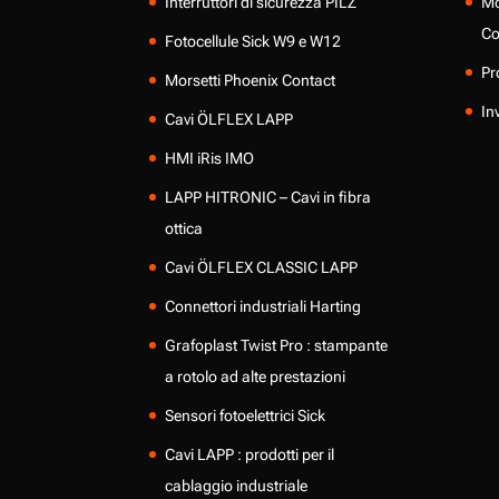
Interruttori di sicurezza PILZ
Mo
Co
Fotocellule Sick W9 e W12
Pr
Morsetti Phoenix Contact
In
Cavi ÖLFLEX LAPP
HMI iRis IMO
LAPP HITRONIC – Cavi in fibra
ottica
Cavi ÖLFLEX CLASSIC LAPP
Connettori industriali Harting
Grafoplast Twist Pro : stampante
a rotolo ad alte prestazioni
Sensori fotoelettrici Sick
Cavi LAPP : prodotti per il
cablaggio industriale