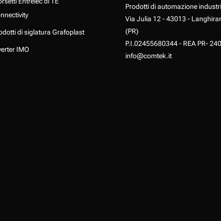
rsetti Entrelec di TE
Prodotti di automazione industr
nnectivity
Via Julia 12 - 43013 - Langhira
(PR)
odotti di siglatura Grafoplast
P.I.02455680344 - REA PR- 24
verter IMO
info@comtek.it