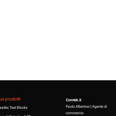
us prodotti
Comtek.it
Paolo Albertosi | Agente di
sailec Test Blocks
commercio