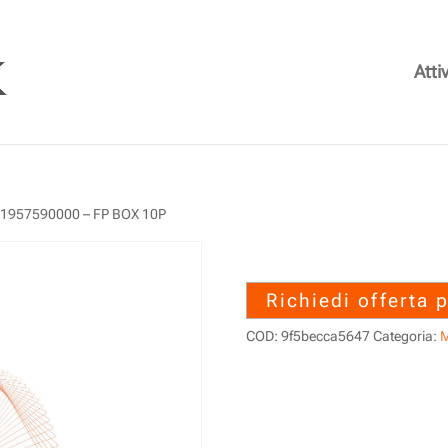
Attiv
 1957590000 – FP BOX 10P
1957590000 – 
Richiedi offerta 
COD:
9f5becca5647
Categoria:
M