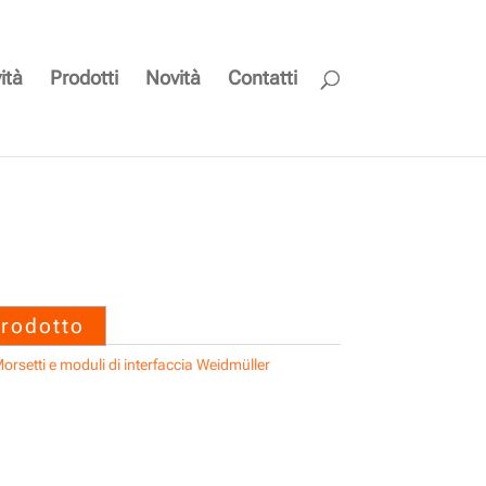
ità
Prodotti
Novità
Contatti
FP BOX 10P
prodotto
orsetti e moduli di interfaccia Weidmüller