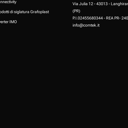
nnectivity
Via Julia 12 - 43013 - Langhira
(PR)
odotti di siglatura Grafoplast
P.I.02455680344 - REA PR- 24
verter IMO
info@comtek.it