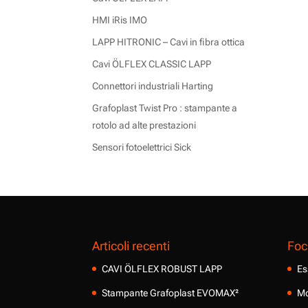
HMI iRis IMO
LAPP HITRONIC – Cavi in fibra ottica
Cavi ÖLFLEX CLASSIC LAPP
Connettori industriali Harting
Grafoplast Twist Pro : stampante a
rotolo ad alte prestazioni
Sensori fotoelettrici Sick
Articoli recenti
Foc
CAVI ÖLFLEX ROBUST LAPP
Es
Stampante Grafoplast EVOMAX²
Mo