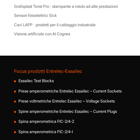
Grafoplast Twist Pro : stampante a rotolo ad alte prestazioni
Sensori fotoelettrici Sick
Cavi LAPP : prodotti per il cablaggio industriale
Visione artificiale con AI Cognex
Focus prodotti Entrelec-Essailec
Essailec Test Blocks
Prese amperometriche Entrelec Essailec – Current Sockets
Prese voltmetriche Entrelec Essailec – Voltage Sockets
Spine amperometriche Entrelec Essailec – Current Plugs
Spina amperometrica FIC-2/4-2
Spina amperometrica FIC-2/4-I