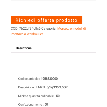
1958330000 – LMZFL
5/14/135 3.5OR
Richiedi offerta prodotto
COD:
7b22df34c8c6
Categoria:
Morsetti e moduli di
interfaccia Weidmüller
Descrizione
Descrizione
Codice articolo :
1958330000
Descrizione :
LMZFL 5/14/135 3.5OR
Minima quantità ordinabile :
50
Confezionamento :
50