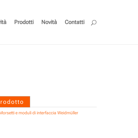
ità
Prodotti
Novità
Contatti
BLZP 5.00HC/12/270
prodotto
Morsetti e moduli di interfaccia Weidmüller