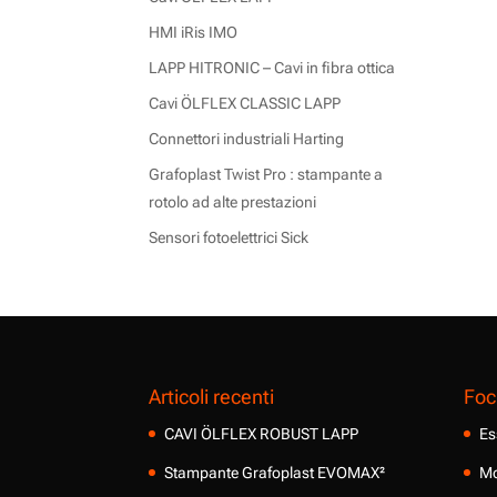
HMI iRis IMO
LAPP HITRONIC – Cavi in fibra ottica
Cavi ÖLFLEX CLASSIC LAPP
Connettori industriali Harting
Grafoplast Twist Pro : stampante a
rotolo ad alte prestazioni
Sensori fotoelettrici Sick
Articoli recenti
Foc
CAVI ÖLFLEX ROBUST LAPP
Es
Stampante Grafoplast EVOMAX²
Mo