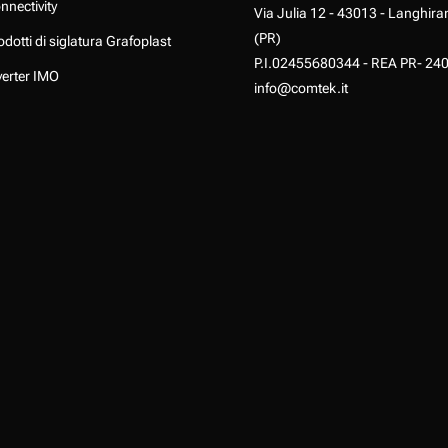
nnectivity
Via Julia 12 - 43013 - Langhira
(PR)
odotti di siglatura Grafoplast
P.I.02455680344 - REA PR- 24
verter IMO
info@comtek.it