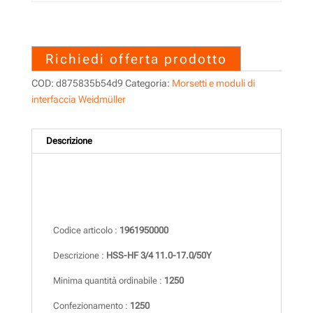
1961950000 – HSS-HF 3/4
11.0-17.0/50Y
Richiedi offerta prodotto
COD:
d875835b54d9
Categoria:
Morsetti e moduli di
interfaccia Weidmüller
Descrizione
Descrizione
Codice articolo :
1961950000
Descrizione :
HSS-HF 3/4 11.0-17.0/50Y
Minima quantità ordinabile :
1250
Confezionamento :
1250