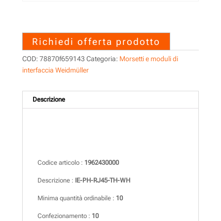
1962430000 – IE-PH-RJ45-
TH-WH
Richiedi offerta prodotto
COD:
78870f659143
Categoria:
Morsetti e moduli di
interfaccia Weidmüller
Descrizione
Descrizione
Codice articolo :
1962430000
Descrizione :
IE-PH-RJ45-TH-WH
Minima quantità ordinabile :
10
Confezionamento :
10