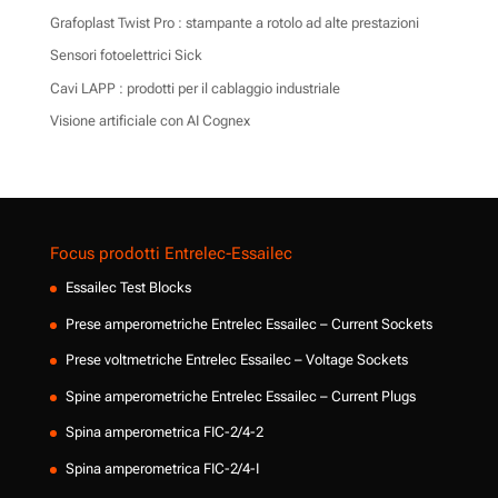
Grafoplast Twist Pro : stampante a rotolo ad alte prestazioni
Sensori fotoelettrici Sick
Cavi LAPP : prodotti per il cablaggio industriale
Visione artificiale con AI Cognex
Focus prodotti Entrelec-Essailec
Essailec Test Blocks
Prese amperometriche Entrelec Essailec – Current Sockets
Prese voltmetriche Entrelec Essailec – Voltage Sockets
Spine amperometriche Entrelec Essailec – Current Plugs
Spina amperometrica FIC-2/4-2
Spina amperometrica FIC-2/4-I