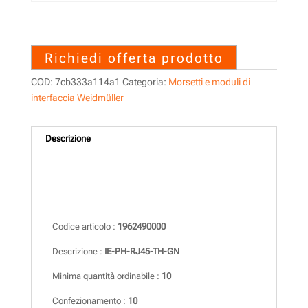
1962490000 – IE-PH-RJ45-
TH-GN
Richiedi offerta prodotto
COD:
7cb333a114a1
Categoria:
Morsetti e moduli di
interfaccia Weidmüller
Descrizione
Descrizione
Codice articolo :
1962490000
Descrizione :
IE-PH-RJ45-TH-GN
Minima quantità ordinabile :
10
Confezionamento :
10