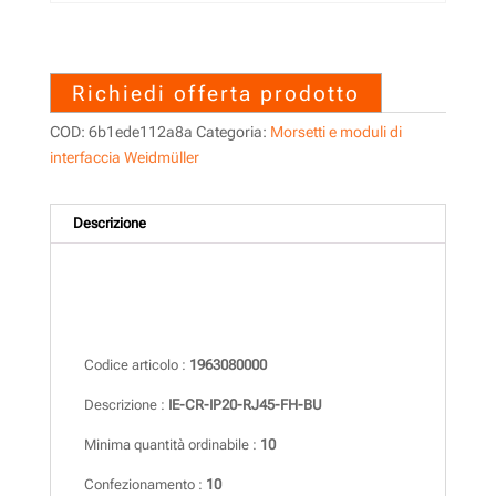
1963080000 – IE-CR-IP20-
RJ45-FH-BU
Richiedi offerta prodotto
COD:
6b1ede112a8a
Categoria:
Morsetti e moduli di
interfaccia Weidmüller
Descrizione
Descrizione
Codice articolo :
1963080000
Descrizione :
IE-CR-IP20-RJ45-FH-BU
Minima quantità ordinabile :
10
Confezionamento :
10