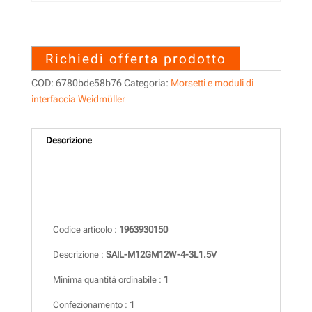
1963930150 – SAIL-
M12GM12W-4-3L1.5V
Richiedi offerta prodotto
COD:
6780bde58b76
Categoria:
Morsetti e moduli di
interfaccia Weidmüller
Descrizione
Descrizione
Codice articolo :
1963930150
Descrizione :
SAIL-M12GM12W-4-3L1.5V
Minima quantità ordinabile :
1
Confezionamento :
1