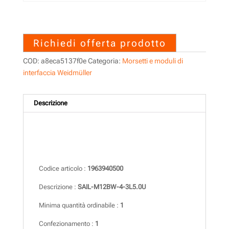
1963940500 – SAIL-M12BW-
4-3L5.0U
Richiedi offerta prodotto
COD:
a8eca5137f0e
Categoria:
Morsetti e moduli di
interfaccia Weidmüller
Descrizione
Descrizione
Codice articolo :
1963940500
Descrizione :
SAIL-M12BW-4-3L5.0U
Minima quantità ordinabile :
1
Confezionamento :
1