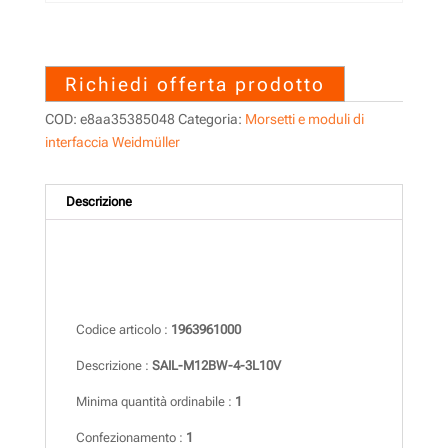
1963961000 – SAIL-M12BW-
4-3L10V
Richiedi offerta prodotto
COD:
e8aa35385048
Categoria:
Morsetti e moduli di
interfaccia Weidmüller
Descrizione
Descrizione
Codice articolo :
1963961000
Descrizione :
SAIL-M12BW-4-3L10V
Minima quantità ordinabile :
1
Confezionamento :
1