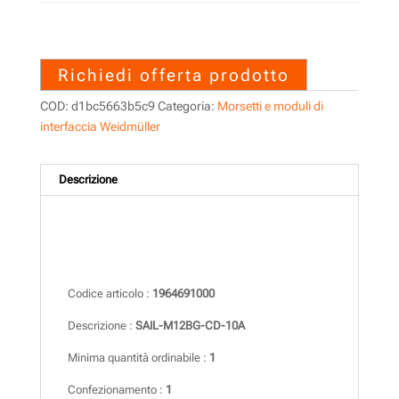
1964691000 – SAIL-M12BG-
CD-10A
Richiedi offerta prodotto
COD:
d1bc5663b5c9
Categoria:
Morsetti e moduli di
interfaccia Weidmüller
Descrizione
Descrizione
Codice articolo :
1964691000
Descrizione :
SAIL-M12BG-CD-10A
Minima quantità ordinabile :
1
Confezionamento :
1