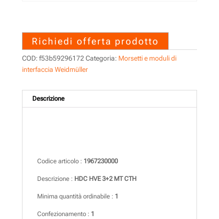
1967230000 – HDC HVE 3+2
MT CTH
Richiedi offerta prodotto
COD:
f53b59296172
Categoria:
Morsetti e moduli di
interfaccia Weidmüller
Descrizione
Descrizione
Codice articolo :
1967230000
Descrizione :
HDC HVE 3+2 MT CTH
Minima quantità ordinabile :
1
Confezionamento :
1