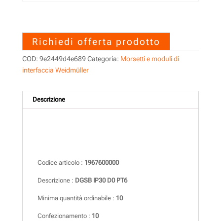
1967600000 – DGSB IP30 D0
PT6
Richiedi offerta prodotto
COD:
9e2449d4e689
Categoria:
Morsetti e moduli di
interfaccia Weidmüller
Descrizione
Descrizione
Codice articolo :
1967600000
Descrizione :
DGSB IP30 D0 PT6
Minima quantità ordinabile :
10
Confezionamento :
10