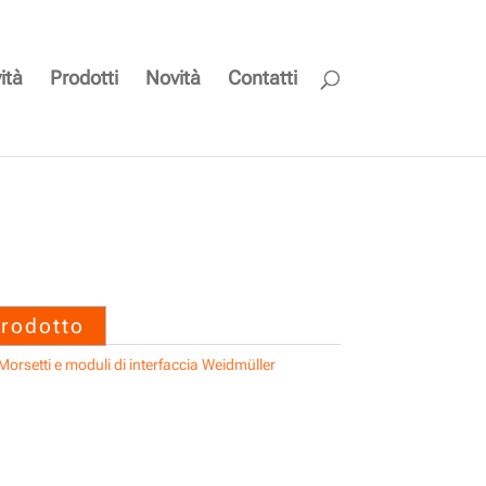
ità
Prodotti
Novità
Contatti
SAIL-M12BG-4-5.0T
prodotto
Morsetti e moduli di interfaccia Weidmüller