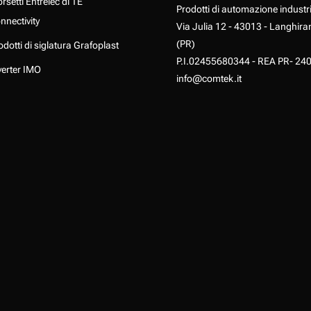
rsetti Entrelec di TE
Prodotti di automazione industr
nnectivity
Via Julia 12 - 43013 - Langhira
(PR)
odotti di siglatura Grafoplast
P.I.02455680344 - REA PR- 24
verter IMO
info@comtek.it