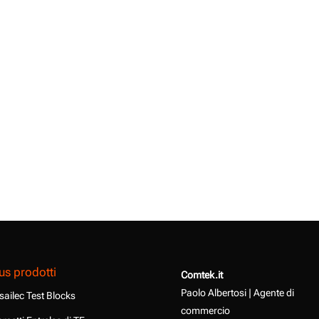
us prodotti
Comtek.it
Paolo Albertosi | Agente di
sailec Test Blocks
commercio