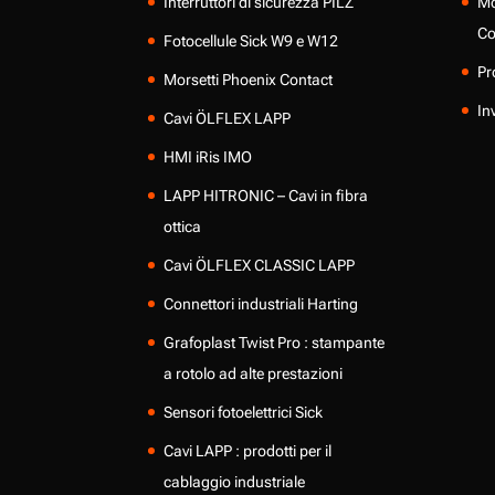
Interruttori di sicurezza PILZ
Mo
Co
Fotocellule Sick W9 e W12
Pr
Morsetti Phoenix Contact
In
Cavi ÖLFLEX LAPP
HMI iRis IMO
LAPP HITRONIC – Cavi in fibra
ottica
Cavi ÖLFLEX CLASSIC LAPP
Connettori industriali Harting
Grafoplast Twist Pro : stampante
a rotolo ad alte prestazioni
Sensori fotoelettrici Sick
Cavi LAPP : prodotti per il
cablaggio industriale