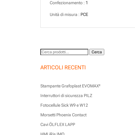
Confezionamento :
1
Unità di misura :
PCE
Cerca:
Cerca
ARTICOLI RECENTI
Stampante Grafoplast EVOMAX²
Interruttori di sicurezza PILZ
Fotocellule Sick W9 e W12
Morsetti Phoenix Contact
Cavi ÖLFLEX LAPP
HMI iRis IMO