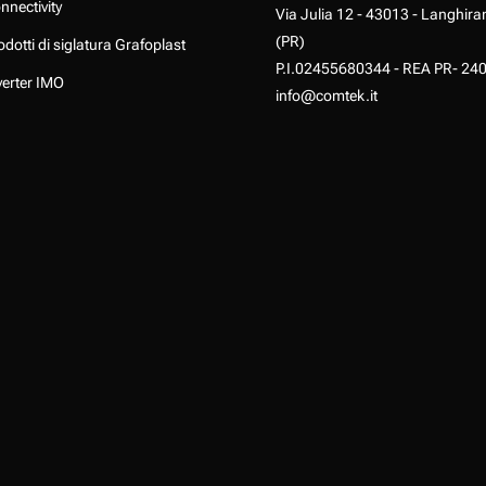
nnectivity
Via Julia 12 - 43013 - Langhira
(PR)
odotti di siglatura Grafoplast
P.I.02455680344 - REA PR- 24
verter IMO
info@comtek.it