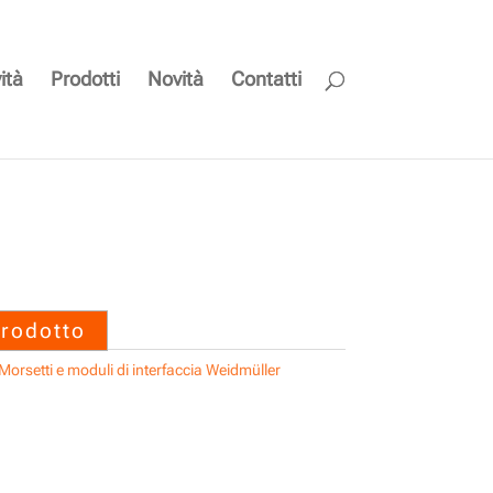
ità
Prodotti
Novità
Contatti
 SAIL-M12BG-3-10T
prodotto
Morsetti e moduli di interfaccia Weidmüller