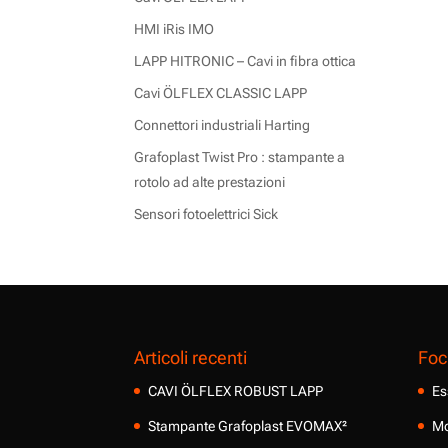
HMI iRis IMO
LAPP HITRONIC – Cavi in fibra ottica
Cavi ÖLFLEX CLASSIC LAPP
Connettori industriali Harting
Grafoplast Twist Pro : stampante a
rotolo ad alte prestazioni
Sensori fotoelettrici Sick
Articoli recenti
Foc
CAVI ÖLFLEX ROBUST LAPP
Es
Stampante Grafoplast EVOMAX²
Mo