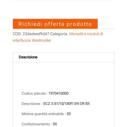
1970410000 – SCZ
3.81/10/180FI SN OR BX
Richiedi offerta prodotto
COD:
23dadeed9d47
Categoria:
Morsetti e moduli di
interfaccia Weidmüller
Descrizione
Descrizione
Codice articolo :
1970410000
Descrizione :
SCZ 3.81/10/180FI SN OR BX
Minima quantità ordinabile :
50
Confezionamento :
50