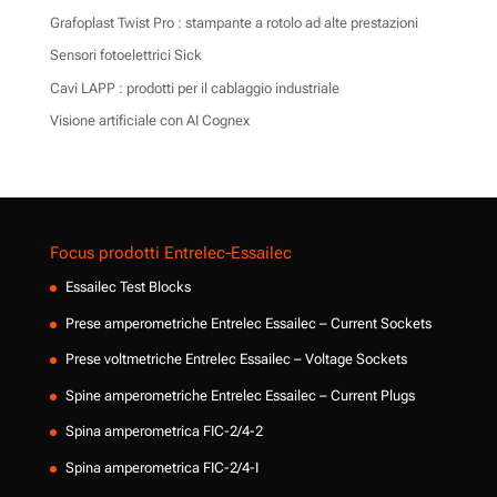
Grafoplast Twist Pro : stampante a rotolo ad alte prestazioni
Sensori fotoelettrici Sick
Cavi LAPP : prodotti per il cablaggio industriale
Visione artificiale con AI Cognex
Focus prodotti Entrelec-Essailec
Essailec Test Blocks
Prese amperometriche Entrelec Essailec – Current Sockets
Prese voltmetriche Entrelec Essailec – Voltage Sockets
Spine amperometriche Entrelec Essailec – Current Plugs
Spina amperometrica FIC-2/4-2
Spina amperometrica FIC-2/4-I