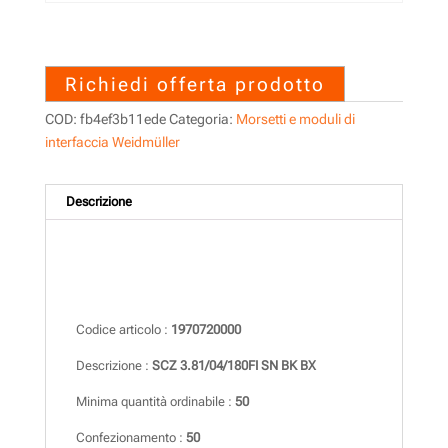
1970720000 – SCZ
3.81/04/180FI SN BK BX
Richiedi offerta prodotto
COD:
fb4ef3b11ede
Categoria:
Morsetti e moduli di
interfaccia Weidmüller
Descrizione
Descrizione
Codice articolo :
1970720000
Descrizione :
SCZ 3.81/04/180FI SN BK BX
Minima quantità ordinabile :
50
Confezionamento :
50