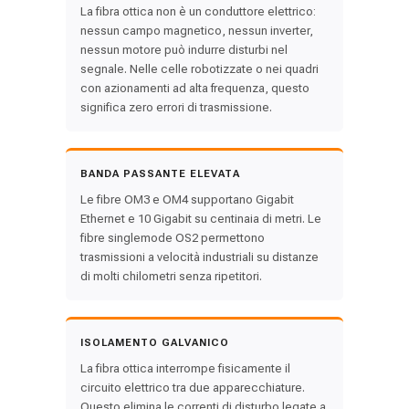
La fibra ottica non è un conduttore elettrico:
nessun campo magnetico, nessun inverter,
nessun motore può indurre disturbi nel
segnale. Nelle celle robotizzate o nei quadri
con azionamenti ad alta frequenza, questo
significa zero errori di trasmissione.
BANDA PASSANTE ELEVATA
Le fibre OM3 e OM4 supportano Gigabit
Ethernet e 10 Gigabit su centinaia di metri. Le
fibre singlemode OS2 permettono
trasmissioni a velocità industriali su distanze
di molti chilometri senza ripetitori.
ISOLAMENTO GALVANICO
La fibra ottica interrompe fisicamente il
circuito elettrico tra due apparecchiature.
Questo elimina le correnti di disturbo legate a