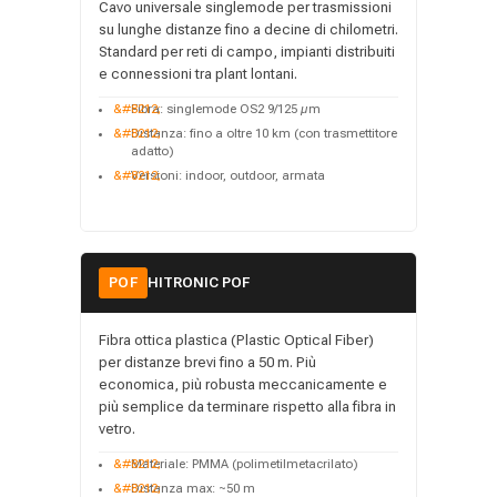
Cavo universale singlemode per trasmissioni
su lunghe distanze fino a decine di chilometri.
Standard per reti di campo, impianti distribuiti
e connessioni tra plant lontani.
Fibra: singlemode OS2 9/125 µm
Distanza: fino a oltre 10 km (con trasmettitore
adatto)
Versioni: indoor, outdoor, armata
POF
HITRONIC POF
Fibra ottica plastica (Plastic Optical Fiber)
per distanze brevi fino a 50 m. Più
economica, più robusta meccanicamente e
più semplice da terminare rispetto alla fibra in
vetro.
Materiale: PMMA (polimetilmetacrilato)
Distanza max: ~50 m