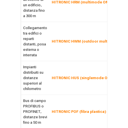
HITRONIC HRM (multimode OM3/OM4)
un edificio,
distanza fino
a 300 m
Collegamento
tra edifici o
reparti
HITRONIC HWM (outdoor multimode o s
distanti, posa
esterna o
interrata
Impianti
distribuiti su
distanze
HITRONIC HUS (singlemode OS2)
superiori al
chilometro
Bus di campo
PROFIBUS o
PROFINET,
HITRONIC POF (fibra plastica)
distanze brevi
fino a 50 m