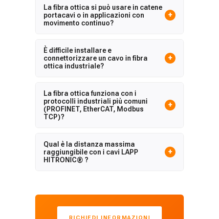
La fibra ottica si può usare in catene
+
portacavi o in applicazioni con
movimento continuo?
È difficile installare e
+
connettorizzare un cavo in fibra
ottica industriale?
La fibra ottica funziona con i
protocolli industriali più comuni
+
(PROFINET, EtherCAT, Modbus
TCP)?
Qual è la distanza massima
+
raggiungibile con i cavi LAPP
HITRONIC® ?
RICHIEDI INFORMAZIONI