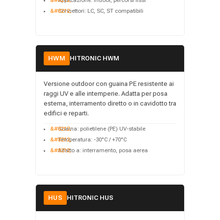
Applicazione: indoor, percorsi fissi
Connettori: LC, SC, ST compatibili
HWM
HITRONIC HWM
Versione outdoor con guaina PE resistente ai
raggi UV e alle intemperie. Adatta per posa
esterna, interramento diretto o in cavidotto tra
edifici e reparti.
Guaina: polietilene (PE) UV-stabile
Temperatura: -30°C / +70°C
Adatto a: interramento, posa aerea
HUS
HITRONIC HUS