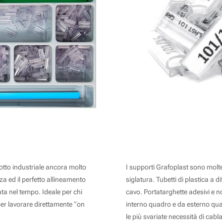
ASP
SUPPORTI PER TESSERE
otto industriale ancora molto
I supporti Grafoplast sono moltepl
zza ed il perfetto allineamento
siglatura. Tubetti di plastica a di
ta nel tempo. Ideale per chi
cavo. Portatarghette adesivi e n
per lavorare direttamente “on
interno quadro e da esterno quad
le più svariate necessità di cabla