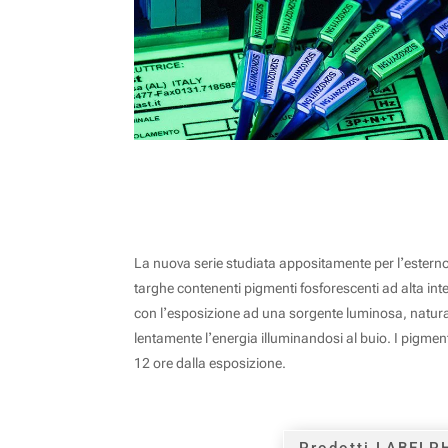
SIGLATURA FOTOLUMINESCENTE LA
La nuova serie studiata appositamente per lʼestern
targhe contenenti pigmenti fosforescenti ad alta int
con lʼesposizione ad una sorgente luminosa, naturale
lentamente lʼenergia illuminandosi al buio. I pigmenti
12 ore dalla esposizione.
Prodotti LABELP