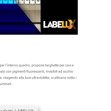
NESCENTE LABELUX
 per lʼinterno quadro, propone targhette per cavi e
to con pigmenti fluorescenti, invisibili ad occhio
 reagendo alla luce ultravioletta, si attivano sotto i
luminati.
rodotti LABELUX