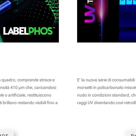
BELPHOS
SIGLATURA FOTOLUMI
o quadro, comprende strisce e
E’ la nuova serie di consumabili
ensità 410 μm che, caricandosi
morsetti in policarbonato miscela
 o artificiale, restituiscono
nudo in condizioni standard, che,
 brillano restando visibili fino a
raggi UV diventando così retroil
HOS
P