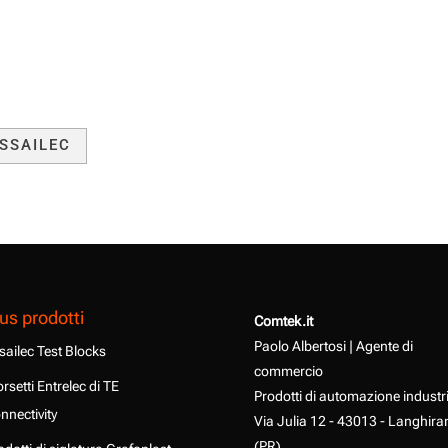
SSAILEC
us prodotti
Comtek.it
Paolo Albertosi | Agente di
sailec Test Blocks
commercio
rsetti Entrelec di TE
Prodotti di automazione industr
nnectivity
Via Julia 12 - 43013 - Langhira
(PR)