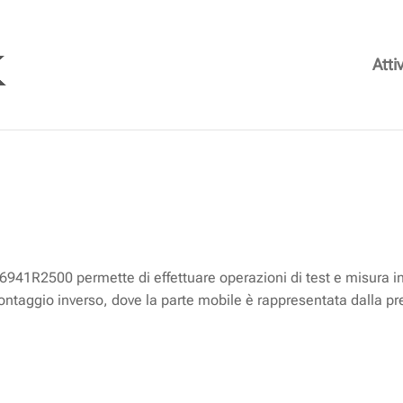
Attiv
-I-VA-2 1SNA166941R2500
1R2500 permette di effettuare operazioni di test e misura in 
montaggio inverso, dove la parte mobile è rappresentata dalla pre