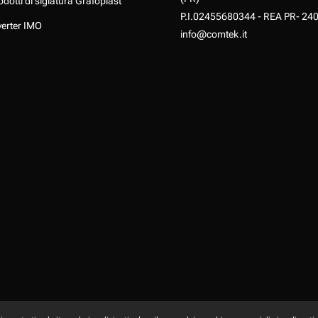
odotti di siglatura Grafoplast
P.I.02455680344 - REA PR- 24
verter IMO
info@comtek.it