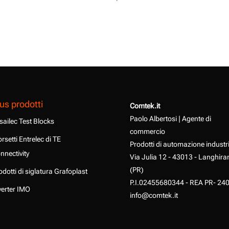
us prodotti
Comtek.it
Paolo Albertosi | Agente di
sailec Test Blocks
commercio
rsetti Entrelec di TE
Prodotti di automazione industr
nnectivity
Via Julia 12 - 43013 - Langhira
(PR)
odotti di siglatura Grafoplast
P.I.02455680344 - REA PR- 24
verter IMO
info@comtek.it