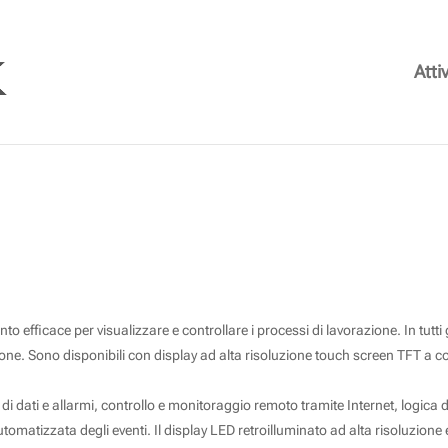
Attiv
PANNELLI HMI iView IMO
to efficace per visualizzare e controllare i processi di lavorazione. In tutti
ione. Sono disponibili con display ad alta risoluzione touch screen TFT a c
i dati e allarmi, controllo e monitoraggio remoto tramite Internet, logica di
matizzata degli eventi. Il display LED retroilluminato ad alta risoluzione e