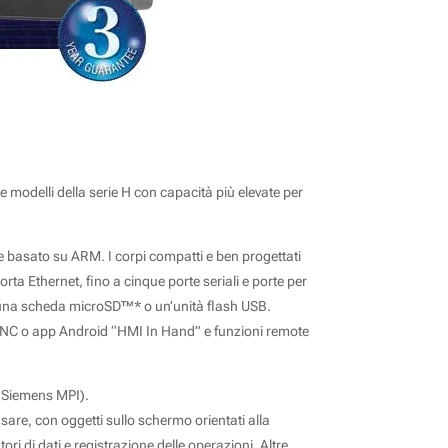
e modelli della serie H con capacità più elevate per
e basato su ARM. I corpi compatti e ben progettati
ta Ethernet, fino a cinque porte seriali e porte per
su una scheda microSD™* o un’unità flash USB.
er VNC o app Android “HMI In Hand” e funzioni remote
, Siemens MPI).
are, con oggetti sullo schermo orientati alla
ori di dati e registrazione delle operazioni. Altre