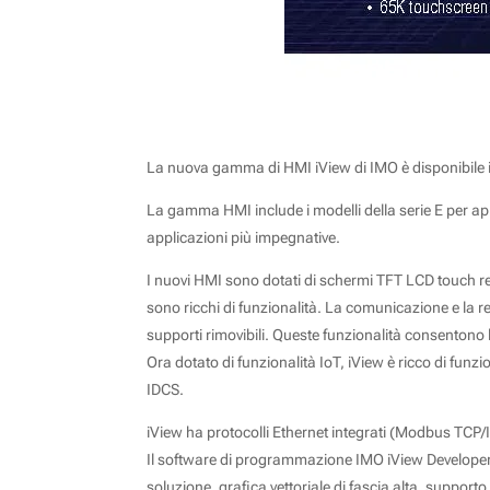
La nuova gamma di HMI iView di IMO è disponibile in
La gamma HMI include i modelli della serie E per appl
applicazioni più impegnative.
I nuovi HMI sono dotati di schermi TFT LCD touch re
sono ricchi di funzionalità. La comunicazione e la r
supporti rimovibili. Queste funzionalità consentono
Ora dotato di funzionalità IoT, iView è ricco di fu
IDCS.
iView ha protocolli Ethernet integrati (Modbus TCP/I
Il software di programmazione IMO iView Developer i
soluzione, grafica vettoriale di fascia alta, supporto 