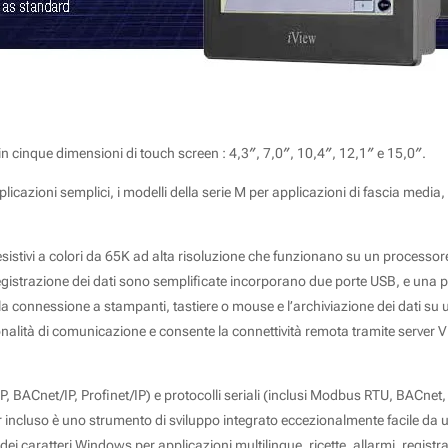
 cinque dimensioni di touch screen : 4,3″, 7,0″, 10,4″, 12,1″ e 15,0″.
icazioni semplici, i modelli della serie M per applicazioni di fascia media, 
sistivi a colori da 65K ad alta risoluzione che funzionano su un processor
egistrazione dei dati sono semplificate incorporano due porte USB, e una por
 la connessione a stampanti, tastiere o mouse e l’archiviazione dei dati 
nzionalità di comunicazione e consente la connettività remota tramite serv
P, BACnet/IP, Profinet/IP) e protocolli seriali (inclusi Modbus RTU, BACnet
ncluso è uno strumento di sviluppo integrato eccezionalmente facile da us
dei caratteri Windows per applicazioni multilingue, ricette, allarmi, registrat