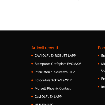
Articoli recenti
Foc
CAVI ÖLFLEX ROBUST LAPP
Es
Stampante Grafoplast EVOMAX²
Mo
Co
Interruttori di sicurezza PILZ
Pr
Fotocellule Sick W9 e W12
In
Morsetti Phoenix Contact
Cavi ÖLFLEX LAPP
HMI iRis IMO