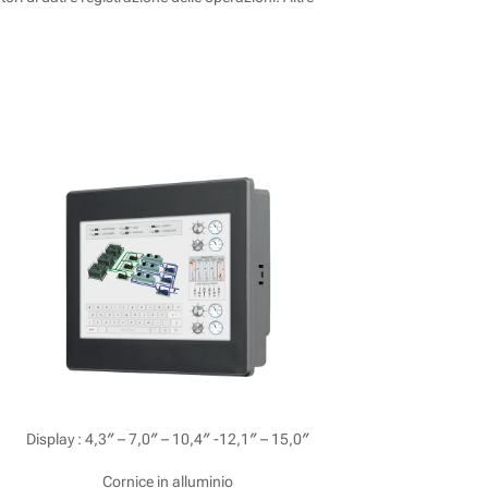
iView serie H
Display : 4,3″ – 7,0″ – 10,4″ -12,1″ – 15,0″
Cornice in alluminio